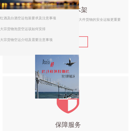
代钉木箱木架
航空货运当天件，到底咋回事儿？
我的货物“飞天”奇遇记
春季鱼苗空运需要注意事项及流程
空运货物推荐的物流公司
白云机场鲜花能空运吗
化妆品走顺丰空运可以吗
航空货运包装要求
精准的航空货运需要有操作规范要求
空运货物尺寸及重量要求
搭乘飞机行李托运超限额怎么办
充电宝可以空运吗？
酒类空运现象变迁史
酒类空运短途提货及派送注意事项
高浓度白酒能航空货运吗
大批量瓷砖空运到重庆
空运价格表的Q、M、N、B、K、C、R、S、X运价具体是什么意思
红酒及白酒空运包装要求及注意事项
科学的木箱及木架包装对于精密仪器或者大件货物的安全运输更重要
大宗货物泡货空运该如何安排
大宗货物空运介绍及需要注意事项
ꁹ
了解详情
红酒空运价格时效及安全保障
뀘
保障服务