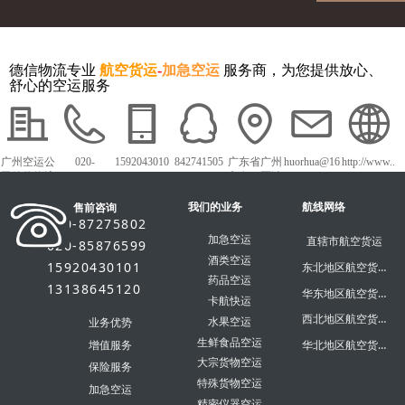
德信物流专业
航空货运
-
加急空运
服务商，为您提供放心、
舒心的空运服务
广州空运公
020-
1592043010
842741505
广东省广州
huorhua@16
http://www..
司德信物流
87275802
1
市白云区沙
3.com
dxky56.com
太中路1018
我们的业务
号白云农批
航线网络
售前咨询
市场
020-87275802
加急空运
直辖市航空货运
020-85876599
酒类空运
15920430101
东北地区航空货运
药品空运
13138645120
华东地区航空货运
卡航快运
西北地区航空货运
水果空运
业务优势
生鲜食品空运
华北地区航空货运
增值服务
大宗货物空运
保险服务
特殊货物空运
加急空运
精密仪器空运