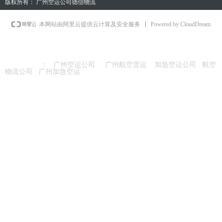
版权所有：
广州空运公司德信物流
Powered by CloudDream
本网站由阿里云提供云计算及安全服务
友情链接
：
广州空运公司
广州航空货运
加急空运公司
航空
物流公司
广州加急空运