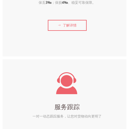
保丢
3‰
；保损
4‰
、稳妥可靠保障。
ꁹ
了解详情
끤
服务跟踪
一对一动态跟踪服务，让您对货物动向更明了