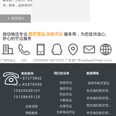
书，样本，证件等均可空运。
ꄸ
联系我们
德信物流专业
航空货运
-
加急空运
服务商，为您提供放心、
舒心的空运服务
广州空运公
020-
1592043010
842741505
广东省广州
huorhua@16
http://www..
司德信物流
87275802
1
市白云区沙
3.com
dxky56.com
太中路1018
我们的业务
号白云农批
航线网络
售前咨询
市场
020-87275802
加急空运
直辖市航空货运
020-85876599
酒类空运
15920430101
东北地区航空货运
药品空运
13138645120
华东地区航空货运
卡航快运
西北地区航空货运
水果空运
业务优势
生鲜食品空运
华北地区航空货运
增值服务