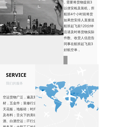
货物走空运的话，需要将货物提前3
个小时运抵机场，以便安检及装机，所
以请您提前在指定航班4个小时前将货
物送到我们公司，如果您安排人直接送
机场，请您一定在航班起飞前120分钟
前赶到安检口，并且请及时将货物实际
重量、货物品名、件数、收货人信息告
知我们，以便我们同事在航班起飞前3
个小时订舱并且开好航空单，
ꄸ
MORE
SERVICE
我们的服务
空运货物广泛，遍及到家具行业的板
材，五金件；装修行业的灯具，铝材，
天花板，地板砖；时尚潮流的成衣服装
及布料；舌尖下的美味海鲜、水果及红
酒、白酒空运；IT行业的硬盘、主板、
服务器；大型工厂的原配件；汽配，标