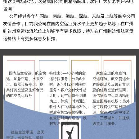
州达县机场落地，这是我们公司的精品航班，欢迎广大新老客户来电
咨询！
公司经过多年与国航、南航、海航、深航、东航及上航等航空公司
友情合作，目前我公司在国内空运业务水平上更加趋于熟炼；在广州
到达州空运物流舱位上能够享有更多保障，特别在广州到达州航空货
运价格上有更多优惠及折扣。
国内航空货运、航空快
特推出6—48小时的空
一家集空运航班查询、
递、加急空运、水果空
运特快服务，分为6小
空运订舱、航空货运全
运、仪器设备空运、皮
时、8小时12小时限时
程跟踪以及反馈到货信
具灯具空运及生鲜食品
服务：客户交付快件起
息的优质空运代理商，
的航空货运服务
计时，到空运快件到港
德信物流空运网络辐射
为止，并第一时间通知
至全国所有机场；另外
收件人在飞机落地2个小
还可以提供空运对空
时后在机场等候提取，
运、空运对汽运中转至
在最短时间内送达，以
二、三级城市，并提供
解客户燃眉之急
送货上门服务。
德信空运承诺，当天
交货，当天到达，坚持