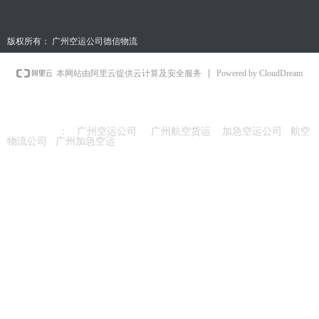
版权所有：
广州空运公司德信物流
Powered by CloudDream
本网站由阿里云提供云计算及安全服务
友情链接
：
广州空运公司
广州航空货运
加急空运公司
航空
物流公司
广州加急空运