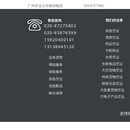
广州空运公司德信物流
020-87275802
我们的业务
售前咨询
020-87275802
加急空运
020-85876599
酒类空运
15920430101
药品空运
13138645120
卡航快运
水果空运
业务优势
生鲜食品空运
增值服务
大宗货物空运
保险服务
特殊货物空运
加急空运
精密仪器空运
加急配送
大批量货物空运
舱位保障
IT电子产品空运
友情