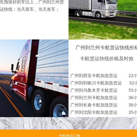
先预留好的车位上，广州到兰州货
运快线：当天装车、当天发车；
广州到兰州卡航货运快线价
卡航货运快线价格及时效
广州到西安卡航加急货运 22
广州到到银川卡航加急货运 32
广州到乌鲁木齐卡航货运 55
广州到兰州卡航加急货运 36
广州到长春卡航加急货运 36
广州到沈阳卡航加急货运 35
卡航物流订舱