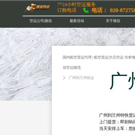
7*24小时空运服务
电话：
020-87275
订舱电话
空运公司|德信
最新活动
关于德信
国内航空货运代理 | 航空货运|大宗空运·生鲜食
信空运物流
广
ꄲ
广州到兰州快运
广州到兰州特快货
上门提货：即刻响
当天安排上车：您