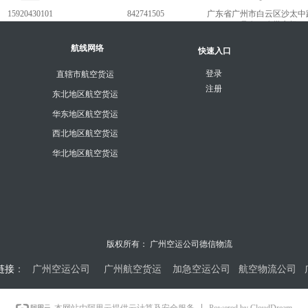
15920430101
842741505
广东省广州市白云区沙太中
1018号白云农批市场
航线网络
快速入口
登录
直辖市航空货运
注册
东北地区航空货运
华东地区航空货运
西北地区航空货运
华北地区航空货运
版权所有：
广州空运公司德信物流
链接
：
广州空运公司
广州航空货运
加急空运公司
航空物流公司
Powered by CloudDream