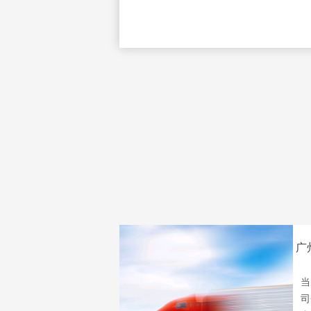
广
当
司