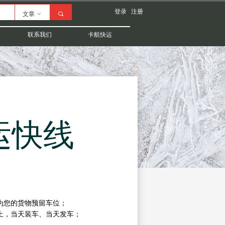
登录
注册
文章
ꀁ
끠
联系我们
卡航快运
运快线
为您的货物预留车位；
上，当天装车、当天发车；