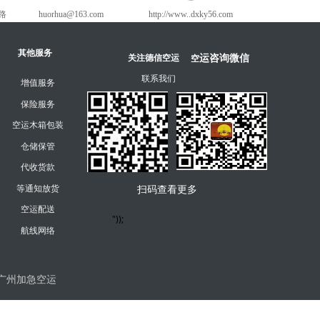
路
huorhua@163.com
http://www..dxky56.com
其他服务
运咨询微信
空
关注德信空运
联系我们
增值服务
保险服务
空运木箱包装
仓储保管
代收货款
等通知放货
扫码查看更多
空运配送
"));
航线网络
广州加急空运