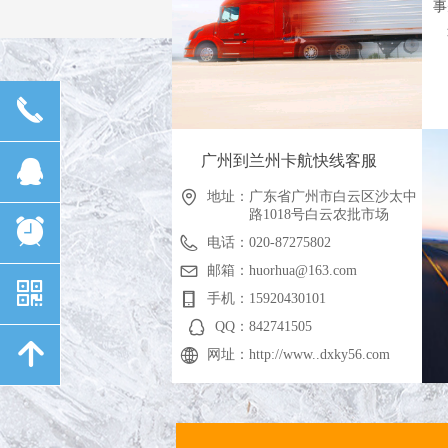
事
끅
广州到兰州卡航快线客服
뀩
地址：
广东省广州市白云区沙太中
路1018号白云农批市场
뀥
电话：
020-87275802
邮箱：
huorhua@163.com
낃
手机：
15920430101
QQ：
842741505
녕
网址：
http://www..dxky56.com