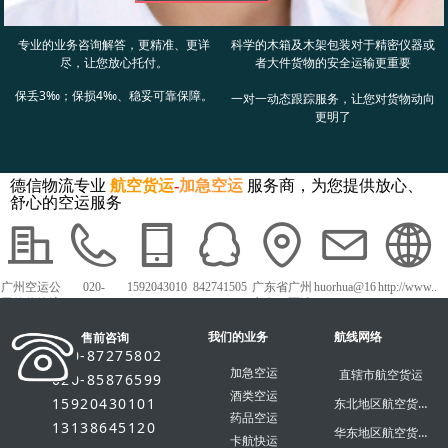
专业的业务咨询解答，更精准、更详
科学的木箱及木架包装对于精密仪器或
尽，让您放心托付。
者大件货物的安全运输更重要
保丢3‰；保损4‰、稳妥可靠保障。
一对一动态跟踪服务，让您对货物动向
更明了
德信物流专业
航空货运
-
加急空运
服务商，为您提供放心、
舒心的空运服务
广州空运公
020-
1592043010
842741505
广东省广州
huorhua@16
http://www..
司德信物流
87275802
1
市白云区沙
3.com
dxky56.com
太中路1018
我们的业务
号白云农批
航线网络
售前咨询
市场
020-87275802
加急空运
直辖市航空货运
020-85876599
酒类空运
15920430101
东北地区航空货运
药品空运
13138645120
华东地区航空货运
卡航快运