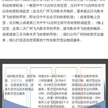
到达哈密机场；一般是中午12点钟之前交货，次日中午12点钟左右可
以在哈密机场提货（走当天广州飞乌鲁木齐晚班，通单接次日乌鲁木
齐飞哈密的早班，即次日中午左右可到哈密机场）；或者是晚上交
货，次日晚上或者第三天中午12点钟之前可在哈密机场提货；（晚上
交货，走第二天广州飞乌鲁木齐的早班，接乌鲁木齐飞哈密的晚班，
或者接第三天乌鲁木齐飞哈密的早班）；我们公司广州到哈密空运服
务，细心打造适合您需要的个性化航空货运物流服务。
国内航空货运、航空快
特推出6—48小时的
空
一家集空运航班查询、
递、
加急空运
、水果空
运
特快服务，分为6小
空运订舱、航空货运全
运、仪器设备空运、皮
时、8小时12小时限时
程跟踪以及反馈到货信
具灯具空运及生鲜食品
服务：客户交付快件起
息的优质空运代理商，
的航空货运服务
计时，到空运快件到港
德信物流空运网络辐射
为止，并第一时间通知
至全国所有机场；另外
收件人在飞机落地2个小
还可以提供空运对空
时后在机场等候提取，
运、空运对汽运中转至