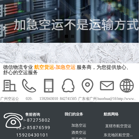
德信物流专业
航空货运
-
加急空运
服务商，为您提供放心、
舒心的空运服务
广州空运公
020-
1592043010
842741505
广东省广州
huorhua@16
http://www..
司德信物流
87275802
1
市白云区沙
3.com
dxky56.com
太中路1018
我们的业务
号白云农批
航线网络
售前咨询
市场
020-87275802
加急空运
直辖市航空货运
020-85876599
酒类空运
15920430101
东北地区航空货运