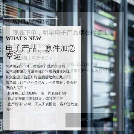
WHAT'S NEW
电子产品、原件加急
空运
芯片晚到1小时，整条生产线停给你看！
这不是吓唬，是每天都在上演的真实剧本。
加急空运，就是IT行业的速效救心丸。
简单说：IT产品不是沙发，不是衣服，是会呼
吸的人民币！
· 芯片每天贬值0.8%，晚一周直接打9折
· 新品发布窗口期就3天，错过等半年
· 生产线停1小时，工人工资照发，客户违约金
照付