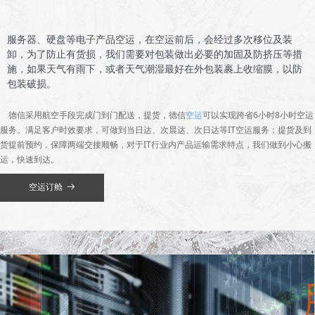
服务器、硬盘等电子产品空运，在空运前后，会经过多次移位及装
卸，为了防止有货损，我们需要对包装做出必要的加固及防挤压等措
施，如果天气有雨下，或者天气潮湿最好在外包装裹上收缩膜，以防
包装破损。
德信采用航空手段完成门到门配送，提货，德信
空运
可以实现跨省6小时8小时空运
服务。满足客户时效要求，可做到当日达、次晨达、次日达等IT空运服务；提货及到
货提前预约，保障两端交接顺畅，对于IT行业内产品运输需求特点，我们做到小心搬
运，快速到达。
空运订舱
뀠