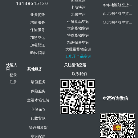
药品空运
13138645120
华东地区航空货运
卡航快运
西北地区航空货运
水果空运
业务优势
生鲜食品空运
华北地区航空货运
增值服务
大宗货物空运
保险服务
特殊货物空运
加急空运
精密仪器空运
加急配送
大批量货物空运
舱位保障
IT电子产品空运
快速入
关注德信空运
口
其他服务
联系我们
登录
注册
增值服务
保险服务
运咨询微信
空
空运木箱包装
仓储保管
代收货款
等通知放货
空运配送