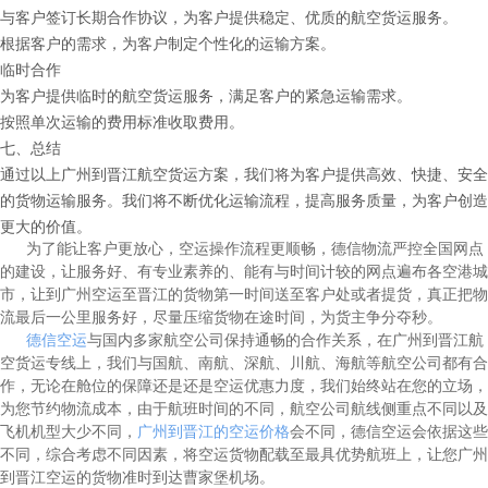
与客户签订长期合作协议，为客户提供稳定、优质的航空货运服务。
根据客户的需求，为客户制定个性化的运输方案。
临时合作
为客户提供临时的航空货运服务，满足客户的紧急运输需求。
按照单次运输的费用标准收取费用。
七、总结
通过以上广州到晋江航空货运方案，我们将为客户提供高效、快捷、安全
的货物运输服务。我们将不断优化运输流程，提高服务质量，为客户创造
更大的价值。
为了能让客户更放心，空运操作流程更顺畅，德信物流严控全国网点
的建设，让服务好、有专业素养的、能有与时间计较的网点遍布各空港城
市，让到广州空运至晋江的货物第一时间送至客户处或者提货，真正把物
流最后一公里服务好，尽量压缩货物在途时间，为货主争分夺秒。
德信空运
与国内多家航空公司保持通畅的合作关系，在广州到晋江航
空货运专线上，我们与国航、南航、深航、川航、海航等航空公司都有合
作，无论在舱位的保障还是还是空运优惠力度，我们始终站在您的立场，
为您节约物流成本，由于航班时间的不同，航空公司航线侧重点不同以及
飞机机型大少不同，
广州到晋江的空运价格
会不同，德信空运会依据这些
不同，综合考虑不同因素，将空运货物配载至最具优势航班上，让您广州
到晋江空运的货物准时到达曹家堡机场。