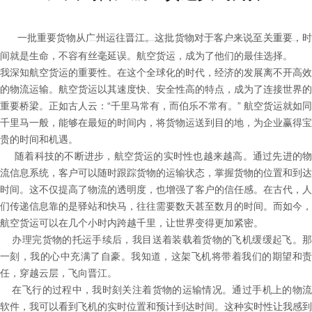
一批重要货物从广州运往晋江。这批货物对于客户来说至关重要，
间就是生命，不容有丝毫延误。航空货运，成为了他们的最佳选择。
我深知航空货运的重要性。在这个全球化的时代，经济的发展离不开高效
的物流运输。航空货运以其速度快、安全性高的特点，成为了连接世界的
重要桥梁。正如古人云：“千里马常有，而伯乐不常有。” 航空货运就如同
千里马一般，能够在最短的时间内，将货物运送到目的地，为企业赢得宝
贵的时间和机遇。
随着科技的不断进步，航空货运的实时性也越来越高。通过先进的物
流信息系统，客户可以随时跟踪货物的运输状态，掌握货物的位置和到达
时间。这不仅提高了物流的透明度，也增强了客户的信任感。在古代，人
们传递信息靠的是驿站和快马，往往需要数天甚至数月的时间。而如今，
航空货运可以在几个小时内跨越千里，让世界变得更加紧密。
办理完货物的托运手续后，我目送着装载着货物的飞机缓缓起飞。那
一刻，我的心中充满了自豪。我知道，这架飞机将带着我们的期望和责
任，穿越云层，飞向晋江。
在飞行的过程中，我时刻关注着货物的运输情况。通过手机上的物流
软件，我可以看到飞机的实时位置和预计到达时间。这种实时性让我感到