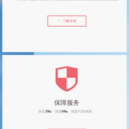
ꁹ
了解详情
뀘
保障服务
保丢
3‰
；保损
4‰
、稳妥可靠保障。