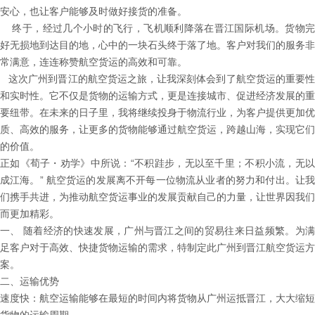
安心，也让客户能够及时做好接货的准备。
终于，经过几个小时的飞行，飞机顺利降落在晋江国际机场。货物完
好无损地到达目的地，心中的一块石头终于落了地。客户对我们的服务非
常满意，连连称赞航空货运的高效和可靠。
这次广州到晋江的航空货运之旅，让我深刻体会到了航空货运的重要性
和实时性。它不仅是货物的运输方式，更是连接城市、促进经济发展的重
要纽带。在未来的日子里，我将继续投身于物流行业，为客户提供更加优
质、高效的服务，让更多的货物能够通过航空货运，跨越山海，实现它们
的价值。
正如《荀子・劝学》中所说：“不积跬步，无以至千里；不积小流，无以
成江海。” 航空货运的发展离不开每一位物流从业者的努力和付出。让我
们携手共进，为推动航空货运事业的发展贡献自己的力量，让世界因我们
而更加精彩。
一、 随着经济的快速发展，广州与晋江之间的贸易往来日益频繁。为满
足客户对于高效、快捷货物运输的需求，特制定此广州到晋江航空货运方
案。
二、运输优势
速度快：航空运输能够在最短的时间内将货物从广州运抵晋江，大大缩短