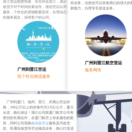
晋江货运能更快捷、安全到达晋江，满足客户
转业务，当然也可以依靠我们的强大的
收货方对于时间的紧迫性，德信空运以周到的
射能力，办理专车派送业务。
服务，个性化的货物配载安排，合理动态跟踪
的服务观念，深得客户的认同。
广州到晋江航空货运
广州到晋江空运
服务网络
投个性化物流服务
广州到厦门、福州、晋江、武夷山空运价
格，100公斤以上的价格均为3.8元/公斤，量大
从优，舱位保证！我们公司跟厦门航空公司有
密切的长期合作，在厦门航空上有多趟包机航
班，同时公司现推出
加急空运
服务及代收货
款、听通知放货等空运物流业务，细心打造适