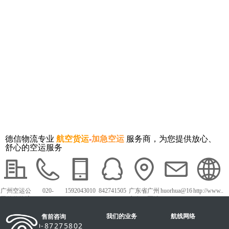
德信物流专业
航空货运
-
加急空运
服务商，为您提供放心、
舒心的空运服务
广州空运公
020-
1592043010
842741505
广东省广州
huorhua@16
http://www..
司德信物流
87275802
1
市白云区沙
3.com
dxky56.com
太中路1018
我们的业务
号白云农批
航线网络
售前咨询
市场
020-87275802