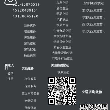
加急空运
直辖市航空货运
020-85876599
酒类空运
15920430101
东北地区航空货运
药品空运
13138645120
华东地区航空货运
卡航快运
西北地区航空货运
水果空运
业务优势
生鲜食品空运
华北地区航空货运
增值服务
大宗货物空运
保险服务
特殊货物空运
加急空运
精密仪器空运
加急配送
大批量货物空运
舱位保障
IT电子产品空运
快速入
关注德信空运
口
其他服务
联系我们
登录
注册
增值服务
保险服务
运咨询微信
空
空运木箱包装
仓储保管
代收货款