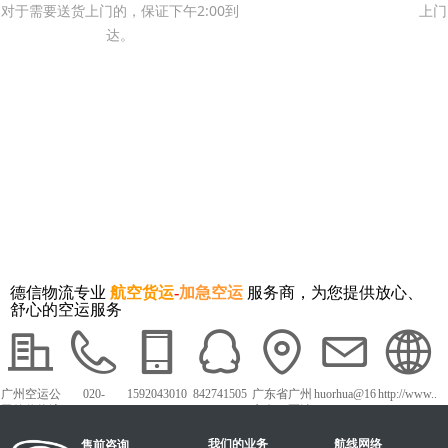
对于需要送货上门的，保证下午2:00到
上门
达。
德信物流专业
航空货运
-
加急空运
服务商，为您提供放心、
舒心的空运服务
广州空运公
020-
1592043010
842741505
广东省广州
huorhua@16
http://www..
司德信物流
87275802
1
市白云区沙
3.com
dxky56.com
太中路1018
我们的业务
号白云农批
航线网络
售前咨询