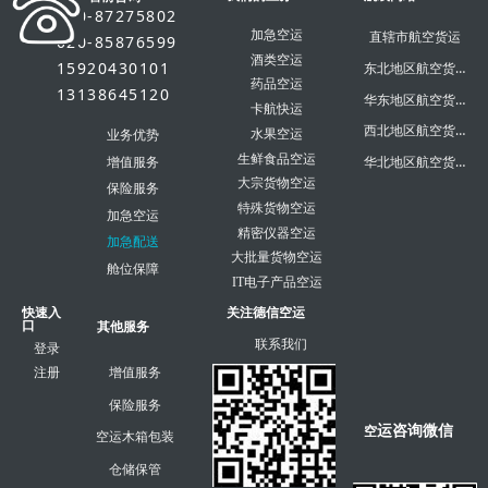
市场
020-87275802
加急空运
直辖市航空货运
020-85876599
酒类空运
15920430101
东北地区航空货运
药品空运
13138645120
华东地区航空货运
卡航快运
西北地区航空货运
水果空运
业务优势
生鲜食品空运
华北地区航空货运
增值服务
大宗货物空运
保险服务
特殊货物空运
加急空运
精密仪器空运
加急配送
大批量货物空运
舱位保障
IT电子产品空运
快速入
关注德信空运
口
其他服务
联系我们
登录
注册
增值服务
保险服务
运咨询微信
空
空运木箱包装
仓储保管