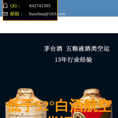
QQ：
842741505
邮箱：
huorhua@163.com
红酒空运
专业运输
低于52°白酒航空