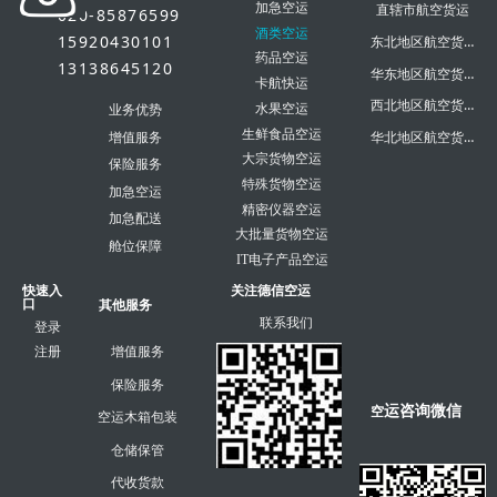
加急空运
直辖市航空货运
020-85876599
酒类空运
15920430101
东北地区航空货运
药品空运
13138645120
华东地区航空货运
卡航快运
西北地区航空货运
水果空运
业务优势
生鲜食品空运
华北地区航空货运
增值服务
大宗货物空运
保险服务
特殊货物空运
加急空运
精密仪器空运
加急配送
大批量货物空运
舱位保障
IT电子产品空运
快速入
关注德信空运
口
其他服务
联系我们
登录
注册
增值服务
保险服务
运咨询微信
空
空运木箱包装
仓储保管
代收货款