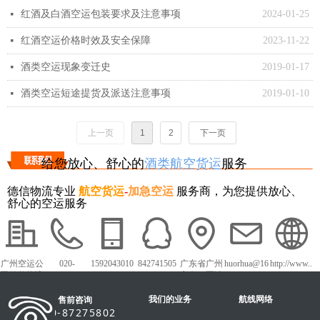
红酒及白酒空运包装要求及注意事项
2024-01-25
넷
红酒空运价格时效及安全保障
2023-11-22
넷
酒类空运现象变迁史
2019-01-17
넷
酒类空运短途提货及派送注意事项
2019-01-10
넷
上一页
1
2
下一页
给您放心、舒心的
酒类航空货运
服务
德信物流专业
航空货运
-
加急空运
服务商，为您提供放心、
舒心的空运服务
广州空运公
020-
1592043010
842741505
广东省广州
huorhua@16
http://www..
司德信物流
87275802
1
市白云区沙
3.com
dxky56.com
太中路1018
我们的业务
号白云农批
航线网络
售前咨询
市场
020-87275802