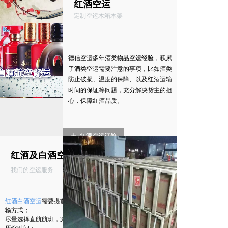
红酒空运
定制空运木箱木架
德信空运多年酒类物品空运经验，积累
了酒类空运需要注意的事项，比如酒类
防止破损、温度的保障、以及红酒运输
时间的保证等问题，充分解决货主的担
心，保障红酒品质。
ꄸ
红酒空运订舱
红酒及白酒空运优势
我们的空运服务
红酒白酒空运
需要提前订舱，制定好运
输方式；
尽量选择直航航班，减少货物中转次数