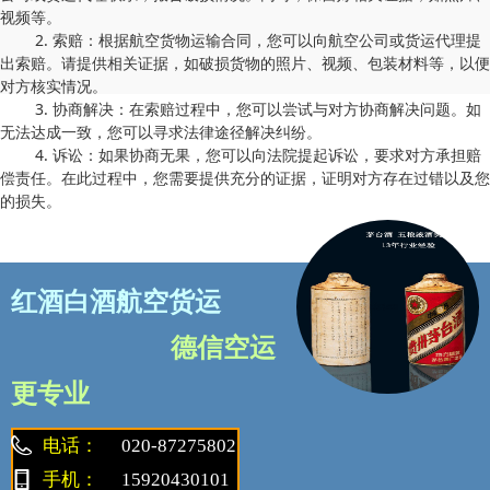
视频等。
2. 索赔：根据航空货物运输合同，您可以向航空公司或货运代理提
出索赔。请提供相关证据，如破损货物的照片、视频、包装材料等，以便
对方核实情况。
3. 协商解决：在索赔过程中，您可以尝试与对方协商解决问题。如
无法达成一致，您可以寻求法律途径解决纠纷。
4. 诉讼：如果协商无果，您可以向法院提起诉讼，要求对方承担赔
偿责任。在此过程中，您需要提供充分的证据，证明对方存在过错以及您
的损失。
红酒白酒航空货运
德信空运
更专业
电话：
020-87275802
手机：
15920430101