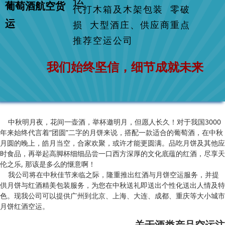
运
葡萄酒航空货
代打木箱及木架包装 零破
运
损 大型酒庄、供应商重点
推荐空运公司
我们始终坚信，细节成就未来
中秋明月夜，花间一壶酒，举杯邀明月，但愿人长久！对于我国3000
年来始终代言着“团圆”二字的月饼来说，搭配一款适合的葡萄酒，在中秋
月圆的晚上，皓月当空，合家欢聚，或许才能更圆满。品吃月饼及其他应
时食品，再举起高脚杯细细品尝一口西方深厚的文化底蕴的红酒，尽享天
伦之乐, 那该是多么的惬意啊！
我公司将在中秋佳节来临之际，隆重推出红酒与月饼空运服务，并提
供月饼与红酒精美包装服务，为您在中秋送礼即送出个性化送出人情及特
色。现我公司可以提供广州到北京、上海、大连、成都、重庆等大小城市
月饼红酒空运。
关于酒类产品空运注