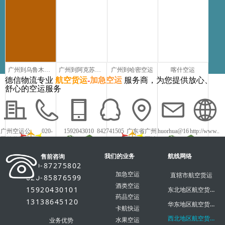
广州到乌鲁木齐空运
广州到阿克苏空运
广州到哈密空运
喀什空运
德信物流专业
航空货运
-
加急空运
服务商，为您提供放心、
舒心的空运服务
广州空运公
020-
1592043010
842741505
广东省广州
huorhua@16
http://www..
司德信物流
87275802
1
市白云区沙
3.com
dxky56.com
太中路1018
我们的业务
号白云农批
航线网络
售前咨询
市场
020-87275802
加急空运
直辖市航空货运
020-85876599
酒类空运
15920430101
东北地区航空货运
药品空运
13138645120
华东地区航空货运
卡航快运
西北地区航空货运
水果空运
业务优势