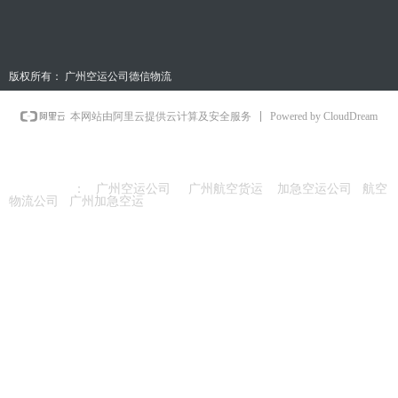
版权所有：
广州空运公司德信物流
Powered by CloudDream
本网站由阿里云提供云计算及安全服务
友情链接
：
广州空运公司
广州航空货运
加急空运公司
航空
物流公司
广州加急空运